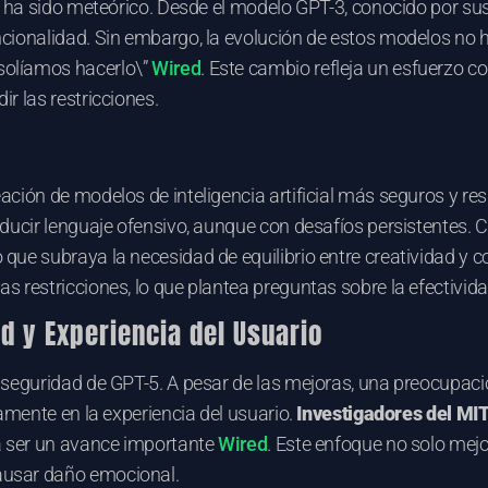
je ha sido meteórico. Desde el modelo GPT-3, conocido por s
cionalidad. Sin embargo, la evolución de estos modelos no 
solíamos hacerlo\”
Wired
. Este cambio refleja un esfuerzo c
r las restricciones.
ación de modelos de inteligencia artificial más seguros y r
roducir lenguaje ofensivo, aunque con desafíos persistentes
ue subraya la necesidad de equilibrio entre creatividad y con
s restricciones, lo que plantea preguntas sobre la efectivid
d y Experiencia del Usuario
 seguridad de GPT-5. A pesar de las mejoras, una preocupació
amente en la experiencia del usuario.
Investigadores del MI
ía ser un avance importante
Wired
. Este enfoque no solo mejo
ausar daño emocional.