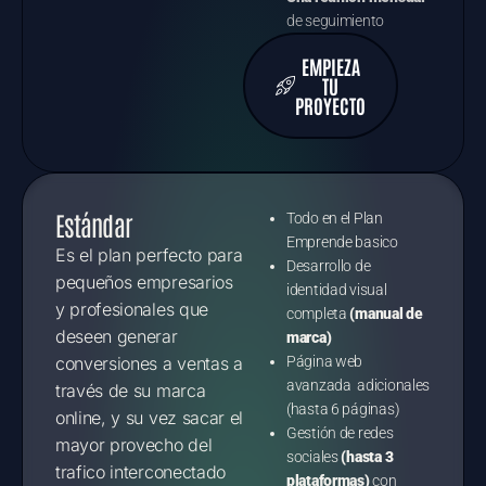
de seguimiento
EMPIEZA
TU
PROYECTO
Estándar
Todo en el Plan
Emprende basico
Es el plan perfecto para
Desarrollo de
pequeños empresarios
identidad visual
y profesionales que
completa
(manual de
deseen generar
marca)
conversiones a ventas a
Página web
avanzada adicionales
través de su marca
(hasta 6 páginas)
online, y su vez sacar el
Gestión de redes
mayor provecho del
sociales
(hasta 3
trafico interconectado
plataformas)
con