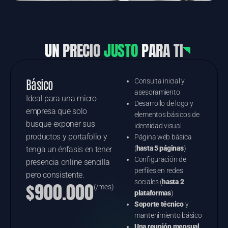
UN PRECIO
JUSTO
PARA TI
Básico
Consulta inicial y
asesoramiento
Ideal para una micro
Desarrollo de logo y
empresa que solo
elementos básicos de
busque exponer sus
identidad visual
productos y portafolio y
Página web básica
(
hasta 5 páginas
)
tenga un énfasis en tener
Configuración de
presencia online sencilla
perfiles en redes
pero consistente.
sociales (
hasta 2
$900.000
(/mes)
plataformas
)
Soporte técnico
y
mantenimiento básico
Una reunión mensual