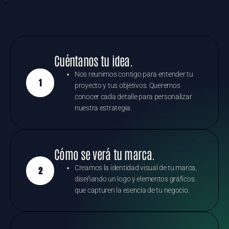
Cuéntanos tu idea.
Nos reunimos contigo para entender tu
1
proyecto y tus objetivos. Queremos
conocer cada detalle para personalizar
nuestra estrategia.
Cómo se verá tu marca.
Creamos la identidad visual de tu marca,
2
diseñando un logo y elementos gráficos
que capturen la esencia de tu negocio.