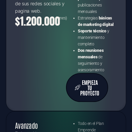
de sus redes sociales y
publicaciones
pagina web.
mensuales
$1.200.000
(/mes)
Estrategias
básicas
de marketing digital
Soporte técnico
y
mantenimiento
completo
Dos reuniones
mensuales
de
seguimiento y
asesoramiento
EMPIEZA
TU
PROYECTO
Avanzado
Todo en el Plan
Emprende