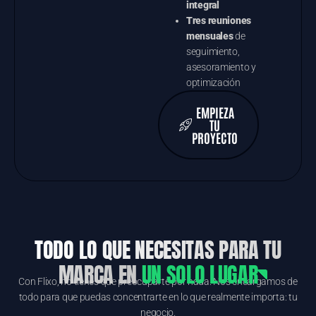
integral
Tres reuniones
mensuales
de
seguimiento,
asesoramiento y
optimización
EMPIEZA
TU
PROYECTO
TODO LO QUE NECESITAS PARA TU
MARCA EN
UN SOLO LUGAR
Con Flixo, no tienes que preocuparte por nada. Nos encargamos de
todo para que puedas concentrarte en lo que realmente importa: tu
negocio.