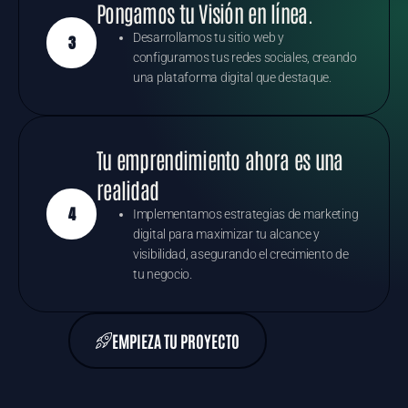
Pongamos tu Visión en línea.
Desarrollamos tu sitio web y
3
configuramos tus redes sociales, creando
una plataforma digital que destaque.
Tu emprendimiento ahora es una
realidad
4
Implementamos estrategias de marketing
digital para maximizar tu alcance y
visibilidad, asegurando el crecimiento de
tu negocio.
EMPIEZA TU PROYECTO